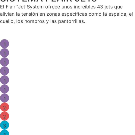
El Flair™Jet System ofrece unos increíbles 43 jets que
alivian la tensión en zonas específicas como la espalda, el
cuello, los hombros y las pantorrillas.
1
1
1
1
1
1
1
2
2
3
4