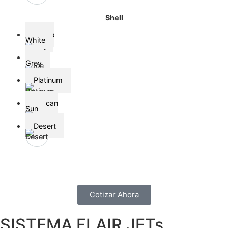
Shell
Alpine
White
Alpine White
Ice
Grey
Ice Grey
Platinum
Platinum
Tuscan
Sun
Tuscan Sun
Desert
Desert
Cotizar Ahora
SISTEMA FLAIR JETs